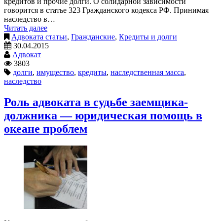
кредитов и прочие долги. О солидарной зависимости
говорится в статье 323 Гражданского кодекса РФ. Принимая
наследство в…
Читать далее
Адвоката статьи
,
Гражданские
,
Кредиты и долги
30.04.2015
Адвокат
3803
долги
,
имущество
,
кредиты
,
наследственная масса
,
наследство
Роль адвоката в судьбе заемщика-
должника — юридическая помощь в
океане проблем