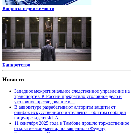
Вопросы недвижимости
Банкротство
Новости
Западное межрегиональное следственное управление на
транспорте СК России прекратило уголовное дело и
уголовное преследование в…
В адвокатуре разрабатывают алгоритм защиты от
ошибок искусственного интеллекта - об этом сообщил
вице-президент ФПА…
11 сентября 2025 года в Тамбове прошло торжественное
открытие монумента, посвящённого Фёдору