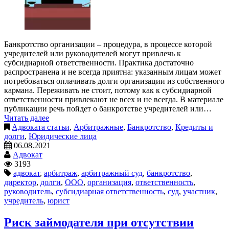
Банкротство организации – процедура, в процессе которой
учредителей или руководителей могут привлечь к
субсидиарной ответственности. Практика достаточно
распространена и не всегда приятна: указанным лицам может
потребоваться оплачивать долги организации из собственного
кармана. Переживать не стоит, потому как к субсидиарной
ответственности привлекают не всех и не всегда. В материале
публикации речь пойдет о банкротстве учредителей или…
Читать далее
Адвоката статьи
,
Арбитражные
,
Банкротство
,
Кредиты и
долги
,
Юридические лица
06.08.2021
Адвокат
3193
адвокат
,
арбитраж
,
арбитражный суд
,
банкротство
,
директор
,
долги
,
ООО
,
организация
,
ответственность
,
руководитель
,
субсидиарная ответственность
,
суд
,
участник
,
учредитель
,
юрист
Риск займодателя при отсутствии