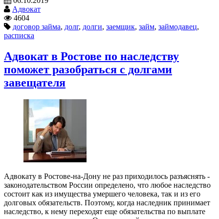
06.10.2019
Адвокат
4604
договор займа
,
долг
,
долги
,
заемщик
,
займ
,
займодавец
,
расписка
Адвокат в Ростове по наследству
поможет разобраться с долгами
завещателя
Адвокату в Ростове-на-Дону не раз приходилось разъяснять -
законодательством России определено, что любое наследство
состоит как из имущества умершего человека, так и из его
долговых обязательств. Поэтому, когда наследник принимает
наследство, к нему переходят еще обязательства по выплате