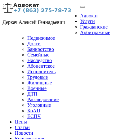
Адвокат
Услуги
Деркач Алексей Геннадьевич
Гражданские
Арбитражные
Недвижимое
Долги
Банкротство
Семейные
Наследство
Абонентское
Исполнитель
Трудовые
Жилищные
Военные
ДТП
Расследование
Уголовные
КоАП
ЕСПЧ
Цены
Статьи
Новости
Консультация