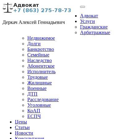
Адвокат
Услуги
Деркач Алексей Геннадьевич
Гражданские
Арбитражные
Недвижимое
Долги
Банкротство
Семейные
Наследство
Абонентское
Исполнитель
Трудовые
Жилищные
Военные
ДТП
Расследование
Уголовные
КоАП
ЕСПЧ
Цены
Статьи
Новости
Консультация