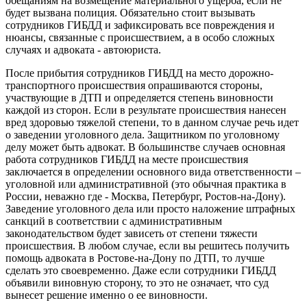
обещаниям на возмещение материального ущерба, если не
будет вызвана полиция. Обязательно стоит вызывать
сотрудников ГИБДД и зафиксировать все повреждения и
нюансы, связанные с происшествием, а в особо сложных
случаях и адвоката - автоюриста.
После прибытия сотрудников ГИБДД на место дорожно-
транспортного происшествия опрашиваются стороны,
участвующие в ДТП и определяется степень виновности
каждой из сторон. Если в результате происшествия нанесен
вред здоровью тяжелой степени, то в данном случае речь идет
о заведении уголовного дела. Защитником по уголовному
делу может быть адвокат. В большинстве случаев основная
работа сотрудников ГИБДД на месте происшествия
заключается в определении основного вида ответственности –
уголовной или административной (это обычная практика в
России, неважно где - Москва, Петербург, Ростов-на-Дону).
Заведение уголовного дела или просто наложение штрафных
санкций в соответствии с административным
законодательством будет зависеть от степени тяжести
происшествия. В любом случае, если вы решитесь получить
помощь адвоката в Ростове-на-Дону по ДТП, то лучше
сделать это своевременно. Даже если сотрудники ГИБДД
объявили виновную сторону, то это не означает, что суд
вынесет решение именно о ее виновности.