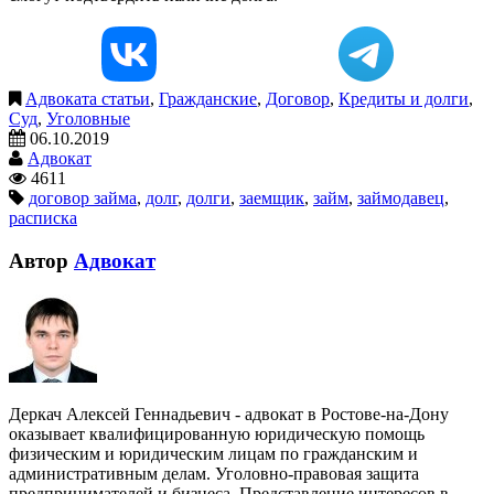
Адвоката статьи
,
Гражданские
,
Договор
,
Кредиты и долги
,
Суд
,
Уголовные
06.10.2019
Адвокат
4611
договор займа
,
долг
,
долги
,
заемщик
,
займ
,
займодавец
,
расписка
Автор
Адвокат
Деркач Алексей Геннадьевич - адвокат в Ростове-на-Дону
оказывает квалифицированную юридическую помощь
физическим и юридическим лицам по гражданским и
административным делам. Уголовно-правовая защита
предпринимателей и бизнеса. Представление интересов в