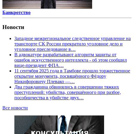
Банкротство
Новости
Западное межрегиональное следственное управление на
транспорте СК России прекратило уголовное дело и
уголовное преследование в…
В адвокатуре разрабатывают алгоритм защиты от
ошибок искусственного интеллекта - об этом сообщил
вице-президент ФПА…
11 сентября 2025 года в Тамбове прошло торжественное
открытие монумента, посвящённого Фёдору
Никифоровичу Плевако —…
Два гражданина обвинялись в совершении тяжких
преступлений: убийства, совершённого при разбое,
пособничества в убийстве двух…
Все новости