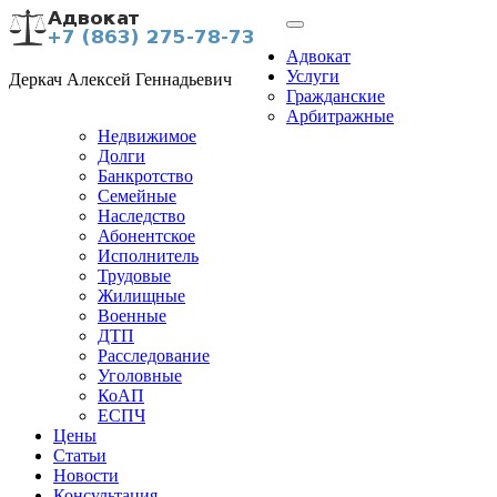
Адвокат
Услуги
Деркач Алексей Геннадьевич
Гражданские
Арбитражные
Недвижимое
Долги
Банкротство
Семейные
Наследство
Абонентское
Исполнитель
Трудовые
Жилищные
Военные
ДТП
Расследование
Уголовные
КоАП
ЕСПЧ
Цены
Статьи
Новости
Консультация