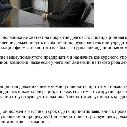
я-должника не хватает на покрытие долгов, то ликвидационная 
вление должен подать и собственник, руководитель или учредит
идации фирмы, но до того как была создана ликвидационная ком
стве вышеупомянутого предприятия и назначить конкурсного уп
ой комиссии, даже если у него нет лицензии на такого рода де
едприятия-должника невозможно установить, при этом стоимост
одилось никаких операций, а также, если имеются другие призна
изнании отсутствующего должника банкротом могут подать креди
д, он должен в месячный срок с даты принятия заявления к про
 упрощенной процедуре. При банкротстве отсутствующего долж
ация долгов гражданина.