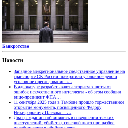
Банкротство
Новости
Западное межрегиональное следственное управление на
транспорте СК России прекратило уголовное дело и
уголовное преследование в…
В адвокатуре разрабатывают алгоритм защиты от
ошибок искусственного интеллекта - об этом сообщил
вице-президент ФПА…
11 сентября 2025 года в Тамбове прошло торжественное
открытие монумента, посвящённого Фёдору
Никифоровичу Плевако —…
Два гражданина обвинялись в совершении тяжких
преступлений: убийства, совершённого при разбое,
пособничества в убийстве двух…