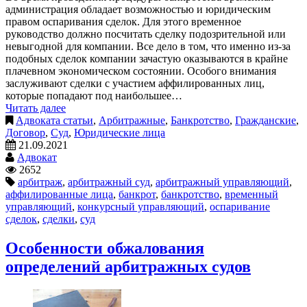
администрация обладает возможностью и юридическим
правом оспаривания сделок. Для этого временное
руководство должно посчитать сделку подозрительной или
невыгодной для компании. Все дело в том, что именно из-за
подобных сделок компании зачастую оказываются в крайне
плачевном экономическом состоянии. Особого внимания
заслуживают сделки с участием аффилированных лиц,
которые попадают под наибольшее…
Читать далее
Адвоката статьи
,
Арбитражные
,
Банкротство
,
Гражданские
,
Договор
,
Суд
,
Юридические лица
21.09.2021
Адвокат
2652
арбитраж
,
арбитражный суд
,
арбитражный управляющий
,
аффилированные лица
,
банкрот
,
банкротство
,
временный
управляющий
,
конкурсный управляющий
,
оспаривание
сделок
,
сделки
,
суд
Особенности обжалования
определений арбитражных судов