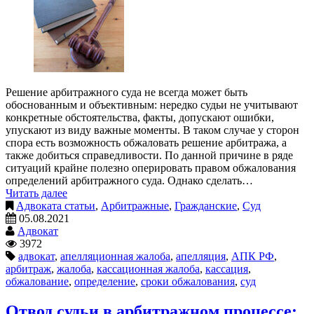
Решение арбитражного суда не всегда может быть
обоснованным и объективным: нередко судьи не учитывают
конкретные обстоятельства, факты, допускают ошибки,
упускают из виду важные моменты. В таком случае у сторон
спора есть возможность обжаловать решение арбитража, а
также добиться справедливости. По данной причине в ряде
ситуаций крайне полезно оперировать правом обжалования
определений арбитражного суда. Однако сделать…
Читать далее
Адвоката статьи
,
Арбитражные
,
Гражданские
,
Суд
05.08.2021
Адвокат
3972
адвокат
,
апелляционная жалоба
,
апелляция
,
АПК РФ
,
арбитраж
,
жалоба
,
кассационная жалоба
,
кассация
,
обжалование
,
определение
,
сроки обжалования
,
суд
Отвод судьи в арбитражном процессе: