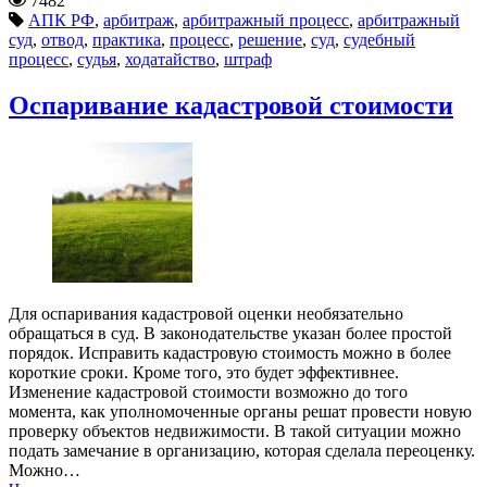
7482
АПК РФ
,
арбитраж
,
арбитражный процесс
,
арбитражный
суд
,
отвод
,
практика
,
процесс
,
решение
,
суд
,
судебный
процесс
,
судья
,
ходатайство
,
штраф
Оспаривание кадастровой стоимости
Для оспаривания кадастровой оценки необязательно
обращаться в суд. В законодательстве указан более простой
порядок. Исправить кадастровую стоимость можно в более
короткие сроки. Кроме того, это будет эффективнее.
Изменение кадастровой стоимости возможно до того
момента, как уполномоченные органы решат провести новую
проверку объектов недвижимости. В такой ситуации можно
подать замечание в организацию, которая сделала переоценку.
Можно…