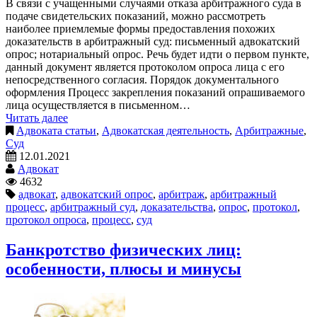
В связи с учащенными случаями отказа арбитражного суда в
подаче свидетельских показаний, можно рассмотреть
наиболее приемлемые формы предоставления похожих
доказательств в арбитражный суд: письменный адвокатский
опрос; нотариальный опрос. Речь будет идти о первом пункте,
данный документ является протоколом опроса лица с его
непосредственного согласия. Порядок документального
оформления Процесс закрепления показаний опрашиваемого
лица осуществляется в письменном…
Читать далее
Адвоката статьи
,
Адвокатская деятельность
,
Арбитражные
,
Суд
12.01.2021
Адвокат
4632
адвокат
,
адвокатский опрос
,
арбитраж
,
арбитражный
процесс
,
арбитражный суд
,
доказательства
,
опрос
,
протокол
,
протокол опроса
,
процесс
,
суд
Банкротство физических лиц:
особенности, плюсы и минусы