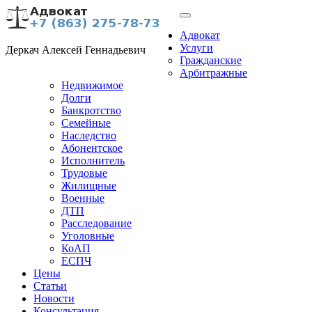
Адвокат
Услуги
Деркач Алексей Геннадьевич
Гражданские
Арбитражные
Недвижимое
Долги
Банкротство
Семейные
Наследство
Абонентское
Исполнитель
Трудовые
Жилищные
Военные
ДТП
Расследование
Уголовные
КоАП
ЕСПЧ
Цены
Статьи
Новости
Консультация