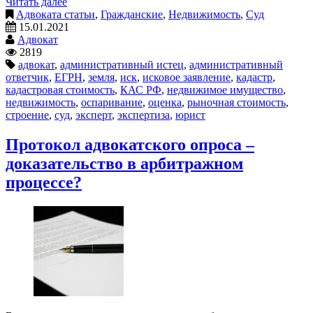
Читать далее
Адвоката статьи
,
Гражданские
,
Недвижимость
,
Суд
15.01.2021
Адвокат
2819
адвокат
,
административный истец
,
административный
ответчик
,
ЕГРН
,
земля
,
иск
,
исковое заявление
,
кадастр
,
кадастровая стоимость
,
КАС РФ
,
недвижимое имущество
,
недвижимость
,
оспаривание
,
оценка
,
рыночная стоимость
,
строение
,
суд
,
эксперт
,
экспертиза
,
юрист
Протокол адвокатского опроса –
доказательство в арбитражном
процессе?