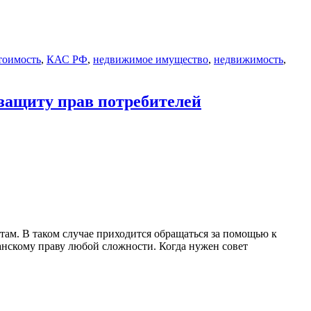
тоимость
,
КАС РФ
,
недвижимое имущество
,
недвижимость
,
 защиту прав потребителей
там. В таком случае приходится обращаться за помощью к
анскому праву любой сложности. Когда нужен совет