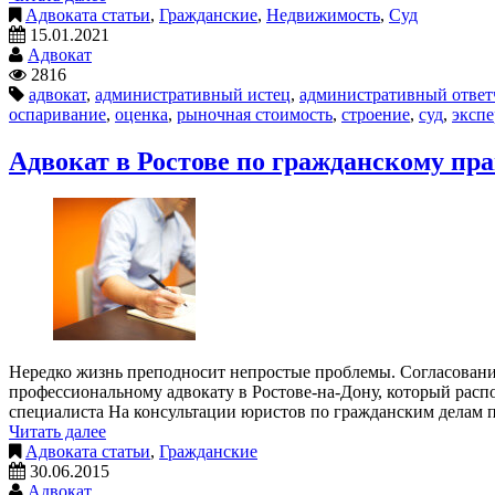
Адвоката статьи
,
Гражданские
,
Недвижимость
,
Суд
15.01.2021
Адвокат
2816
адвокат
,
административный истец
,
административный ответ
оспаривание
,
оценка
,
рыночная стоимость
,
строение
,
суд
,
экспе
Адвокат в Ростове по гражданскому пр
Нередко жизнь преподносит непростые проблемы. Согласование
профессиональному адвокату в Ростове-на-Дону, который расп
специалиста На консультации юристов по гражданским делам
Читать далее
Адвоката статьи
,
Гражданские
30.06.2015
Адвокат