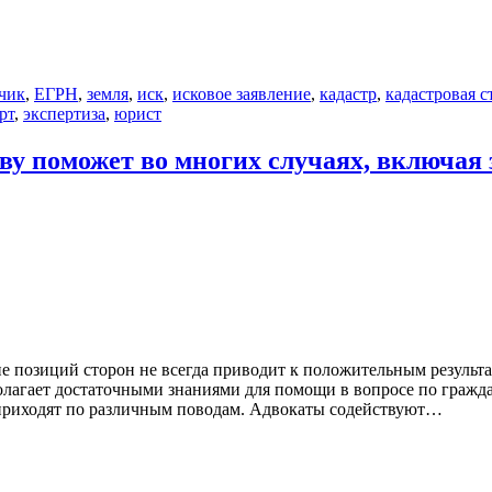
чик
,
ЕГРН
,
земля
,
иск
,
исковое заявление
,
кадастр
,
кадастровая с
рт
,
экспертиза
,
юрист
аву поможет во многих случаях, включая
 позиций сторон не всегда приводит к положительным результа
олагает достаточными знаниями для помощи в вопросе по гражд
 приходят по различным поводам. Адвокаты содействуют…