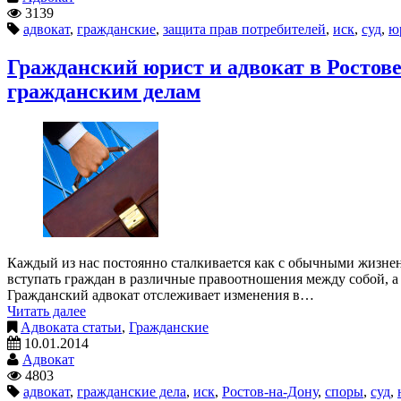
3139
адвокат
,
гражданские
,
защита прав потребителей
,
иск
,
суд
,
ю
Гражданский юрист и адвокат в Ростове
гражданским делам
Каждый из нас постоянно сталкивается как с обычными жизнен
вступать граждан в различные правоотношения между собой, а з
Гражданский адвокат отслеживает изменения в…
Читать далее
Адвоката статьи
,
Гражданские
10.01.2014
Адвокат
4803
адвокат
,
гражданские дела
,
иск
,
Ростов-на-Дону
,
споры
,
суд
,