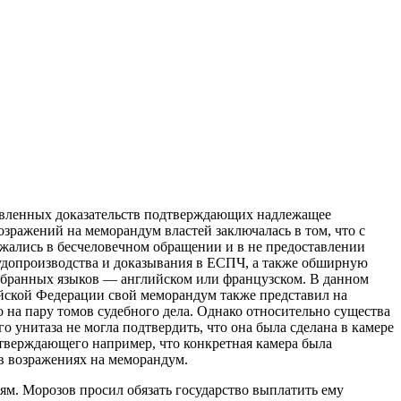
тавленных доказательств подтверждающих надлежащее
озражений на меморандум властей заключалась в том, что с
жались в бесчеловечном обращении и в не предоставлении
судопроизводства и доказывания в ЕСПЧ, а также обширную
 выбранных языков — английском или французском. В данном
ийской Федерации свой меморандум также представил на
на пару томов судебного дела. Однако относительно существа
унитаза не могла подтвердить, что она была сделана в камере
дтверждающего например, что конкретная камера была
в возражениях на меморандум.
ям. Морозов просил обязать государство выплатить ему