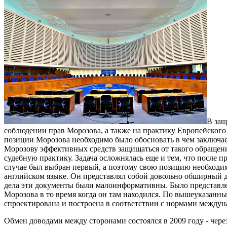
В защ
соблюдении прав Морозова, а также на практику Европейского 
позиции Морозова необходимо было обосновать в чем заключае
Морозову эффективных средств защищаться от такого обращени
судебную практику. Задача осложнялась еще и тем, что после 
случае был выбран первый, а поэтому свою позицию необходи
английском языке. Он представлял собой довольно обширный д
дела эти документы были малоинформативны. Было представлен
Морозова в то время когда он там находился. По вышеуказанн
спроектирована и построена в соответствии с нормами междун
Обмен доводами между сторонами состоялся в 2009 году - чере