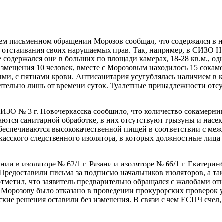
ем письменном обращении Морозов сообщал, что содержался в н
отстаивания своих нарушаемых прав. Так, например, в СИЗО Но
 содержался они в больших по площади камерах, 18-28 кв.м., о
размещения 10 человек, вместе с Морозовым находилось 15 сокам
и, с пятнами крови. Антисанитария усугублялась наличием в к
чительно лишь от времени суток. Туалетные принадлежности отс
ИЗО № 3 г. Новочеркасска сообщило, что количество сокамерник
аются санитарной обработке, в них отсутствуют грызуны и насек
беспечиваются высококачественной пищей в соответствии с ме
асского следственного изолятора, в которых должностные лица 
и в изоляторе № 62/1 г. Рязани и изоляторе № 66/1 г. Екатер
 Предоставили письма за подписью начальников изоляторов, а та
отметил, что заявитель предварительно обращался с жалобами о
 Морозову было отказано в проведении прокурорских проверок 
орские решения оставили без изменения. В связи с чем ЕСПЧ сч