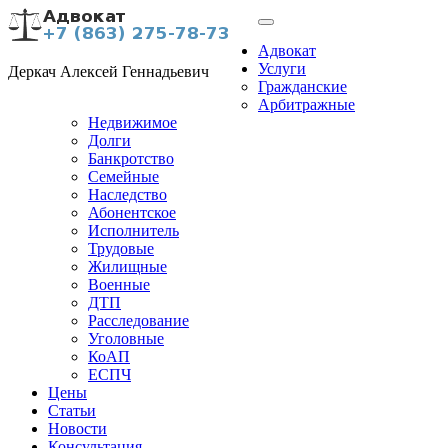
Адвокат
Услуги
Деркач Алексей Геннадьевич
Гражданские
Арбитражные
Недвижимое
Долги
Банкротство
Семейные
Наследство
Абонентское
Исполнитель
Трудовые
Жилищные
Военные
ДТП
Расследование
Уголовные
КоАП
ЕСПЧ
Цены
Статьи
Новости
Консультация