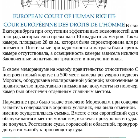
В сво
Екатеринбурга при отсутствии эффективных возможностей для 
площадь которых едва превышала 10 квадратных метров. Также
камере, площадью 28 кв.м., которая была спроектирована для 
посменно. Постельные принадлежности и матрасы были грязным
камере отсутствовала, а освещенность камеры зависела исклю
Заключенные испытывали трудности в получении воды.
В своем меморандуме на жалобу правительство относительно С
построен новый корпус на 500 мест; камеры регулярно подверг
Морозов, оборудована изолированной уборной; заключенные о
правительство представило письменные документы из новочерк
камер был обеспечен отдельным спальным местом.
Нарушение прав было также отмечено Морозовым при содержани
заявитель содержался в хороших условиях, еда была отменной.
именно осуществлялась съемка. Вместе с тем европейский суд 
обслуживания к местным властям, включая прокуроров и суды.
не получал. Ростовские суды, городской и областной, прокур
допустил жалобу к производству суда.