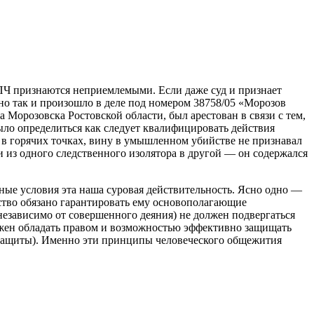
ПЧ признаются неприемлемыми. Если даже суд и признает
но так и произошло в деле под номером 38758/05 «Морозов
Морозовска Ростовской области, был арестован в связи с тем,
ыло определиться как следует квалифицировать действия
в горячих точках, вину в умышленном убийстве не признавал
и из одного следственного изолятора в другой — он содержался
нные условия эта наша суровая действительность. Ясно одно —
рство обязано гарантировать ему основополагающие
независимо от совершенного деяния) не должен подвергаться
жен обладать правом и возможностью эффективно защищать
 защиты). Именно эти принципы человеческого общежития