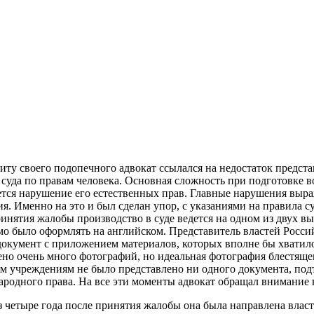
иту своего подопечного адвокат ссылался на недостаток предс
суда по правам человека. Основная сложность при подготовке в
тся нарушение его естественных прав. Главные нарушения выра
я. Именно на это и был сделан упор, с указаниями на правила 
принятия жалобы производство в суде ведется на одном из двух
мо было оформлять на английском. Представитель властей Росс
окумент с приложением материалов, которых вполне бы хватило 
о очень много фотографий, но идеальная фотография блестящего 
ым учреждениям не было представлено ни одного документа, по
ародного права. На все эти моменты адвокат обращал внимание 
з четыре года после принятия жалобы она была направлена власт