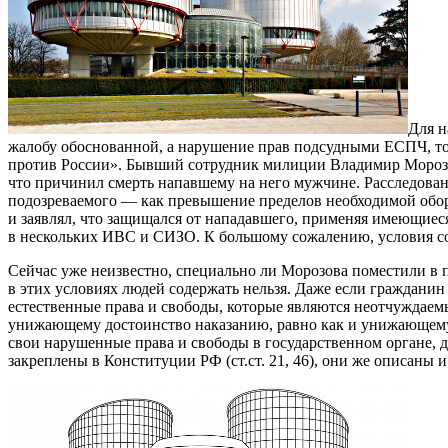
Для н
жалобу обоснованной, а нарушение прав подсудными ЕСПЧ, то е
против России». Бывший сотрудник милиции Владимир Морозов (
что причинил смерть напавшему на него мужчине. Расследовани
подозреваемого — как превышение пределов необходимой обор
и заявлял, что защищался от нападавшего, применяя имеющиеся
в нескольких ИВС и СИЗО. К большому сожалению, условия со
Сейчас уже неизвестно, специально ли Морозова поместили в п
в этих условиях людей содержать нельзя. Даже если гражданин
естественные права и свободы, которые являются неотчуждаем
унижающему достоинство наказанию, равно как и унижающему
свои нарушенные права и свободы в государственном органе,
закреплены в Конституции РФ (ст.ст. 21, 46), они же описаны и