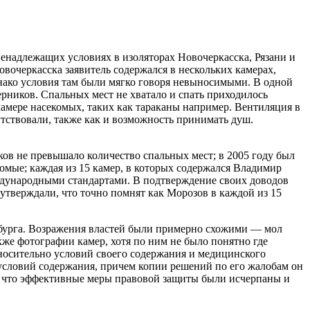
енадлежащих условиях в изоляторах Новочеркасска, Рязани и
вочеркасска заявитель содержался в нескольких камерах,
днако условия там были мягко говоря невыносимыми. В одной
ерников. Спальных мест не хватало и спать приходилось
амере насекомых, таких как тараканы например. Вентиляция в
утствовали, также как и возможность принимать душ.
ов не превышало количество спальных мест; в 2005 году был
омые; каждая из 15 камер, в которых содержался Владимир
ждународными стандартами. В подтверждение своих доводов
утверждали, что точно помнят как Морозов в каждой из 15
инбурга. Возражения властей были примерно схожими — мол
кже фотографии камер, хотя по ним не было понятно где
тносительно условий своего содержания и медицинского
условий содержания, причем копии решений по его жалобам он
ел, что эффективные меры правовой защиты были исчерпаны и