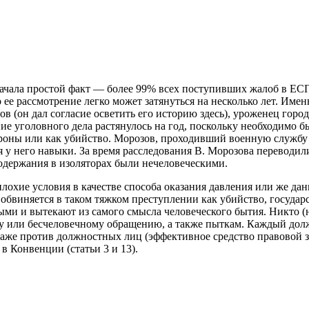
ачала простой факт — более 99% всех поступивших жалоб в ЕС
е рассмотрение легко может затянуться на несколько лет. Имен
он дал согласие осветить его историю здесь), уроженец города 
е уголовного дела растянулось на год, поскольку необходимо б
оны или как убийство. Морозов, проходивший военную службу 
 у него навыки. За время расследования В. Морозова переводил
держания в изоляторах были нечеловеческими.
лохие условия в качестве способа оказания давления или же да
 обвиняется в таком тяжком преступлении как убийство, госуда
ыми и вытекают из самого смысла человеческого бытия. Никто (
 или бесчеловечному обращению, а также пыткам. Каждый дол
 даже против должностных лиц (эффективное средство правовой
 в Конвенции (статьи 3 и 13).