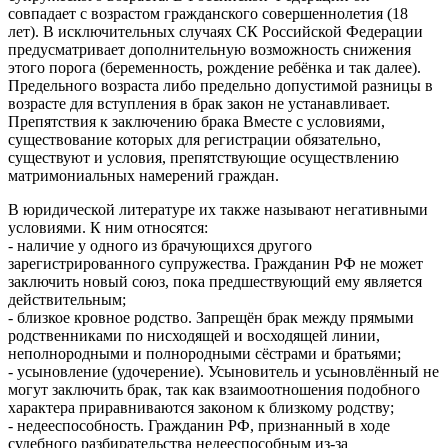
совпадает с возрастом гражданского совершеннолетия (18
лет). В исключительных случаях СК Российской Федерации
предусматривает дополнительную возможность снижения
этого порога (беременность, рождение ребёнка и так далее).
Предельного возраста либо предельно допустимой разницы в
возрасте для вступления в брак закон не устанавливает.
Препятствия к заключению брака Вместе с условиями,
существование которых для регистрации обязательно,
существуют и условия, препятствующие осуществлению
матримониальных намерений граждан.
В юридической литературе их также называют негативными
условиями. К ним относятся:
- наличие у одного из брачующихся другого
зарегистрированного супружества. Гражданин РФ не может
заключить новый союз, пока предшествующий ему является
действительным;
- близкое кровное родство. Запрещён брак между прямыми
родственниками по нисходящей и восходящей линии,
неполнородными и полнородными сёстрами и братьями;
- усыновление (удочерение). Усыновитель и усыновлённый не
могут заключить брак, так как взаимоотношения подобного
характера приравниваются законом к близкому родству;
- недееспособность. Гражданин РФ, признанный в ходе
судебного разбирательства недееспособным из-за