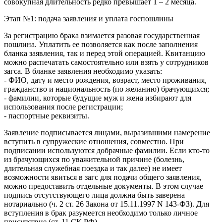
совокупная длительность редко превышает 1 – 2 месяца.
Этап №1: подача заявления и уплата госпошлины
За регистрацию брака взимается разовая государственная
пошлина. Уплатить ее позволяется как после заполнения
бланка заявления, так и перед этой операцией. Квитанцию
можно распечатать самостоятельно или взять у сотрудников
загса. В бланке заявления необходимо указать:
- ФИО, дату и место рождения, возраст, место проживания,
гражданство и национальность (по желанию) брачующихся;
- фамилии, которые будущие муж и жена избирают для
использования после регистрации;
- паспортные реквизиты.
Заявление подписывается лицами, выразившими намерение
вступить в супружеские отношения, совместно. При
подписании используются добрачные фамилии. Если кто-то
из брачующихся по уважительной причине (болезнь,
длительная служебная поездка и так далее) не имеет
возможности явиться в загс для подачи общего заявления,
можно предоставить отдельные документы. В этом случае
подпись отсутствующего лица должна быть заверена
нотариально (ч. 2 ст. 26 Закона от 15.11.1997 N 143-ФЗ). Для
вступления в брак разумеется необходимо только личное
присутствие (ст. 11 СК РФ).