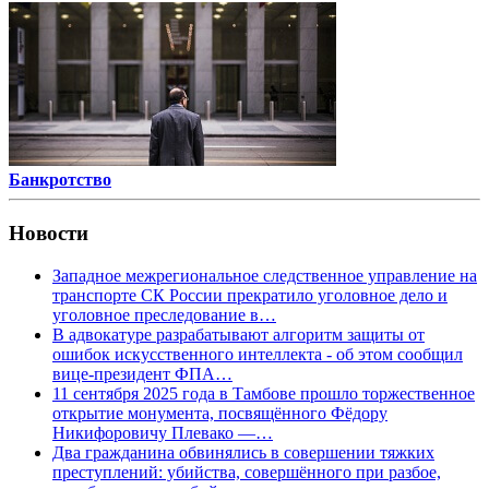
Банкротство
Новости
Западное межрегиональное следственное управление на
транспорте СК России прекратило уголовное дело и
уголовное преследование в…
В адвокатуре разрабатывают алгоритм защиты от
ошибок искусственного интеллекта - об этом сообщил
вице-президент ФПА…
11 сентября 2025 года в Тамбове прошло торжественное
открытие монумента, посвящённого Фёдору
Никифоровичу Плевако —…
Два гражданина обвинялись в совершении тяжких
преступлений: убийства, совершённого при разбое,