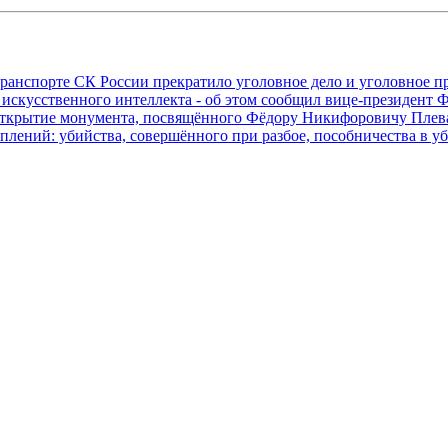
транспорте СК России прекратило уголовное дело и уголовное 
 искусственного интеллекта - об этом сообщил вице-президен
е открытие монумента, посвящённого Фёдору Никифоровичу Пл
плений: убийства, совершённого при разбое, пособничества в у