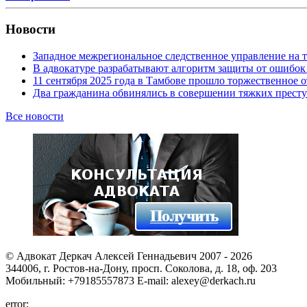
Новости
Западное межрегиональное следственное управление на 
В адвокатуре разрабатывают алгоритм защиты от ошибок
11 сентября 2025 года в Тамбове прошло торжественно
Два гражданина обвинялись в совершении тяжких престу
Все новости
© Адвокат Деркач Алексей Геннадьевич 2007 - 2026
344006, г. Ростов-на-Дону, просп. Соколова, д. 18, оф. 203
Мобильный: +79185557873 E-mail: alexey@derkach.ru
error: