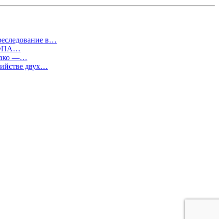
преследование в…
т ФПА…
евако —…
бийстве двух…