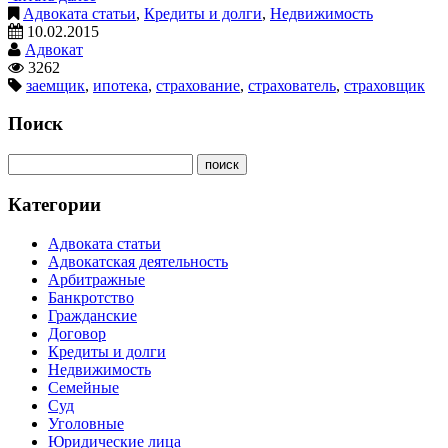
Адвоката статьи
,
Кредиты и долги
,
Недвижимость
10.02.2015
Адвокат
3262
заемщик
,
ипотека
,
страхование
,
страхователь
,
страховщик
Поиск
Категории
Адвоката статьи
Адвокатская деятельность
Арбитражные
Банкротство
Гражданские
Договор
Кредиты и долги
Недвижимость
Семейные
Суд
Уголовные
Юридические лица