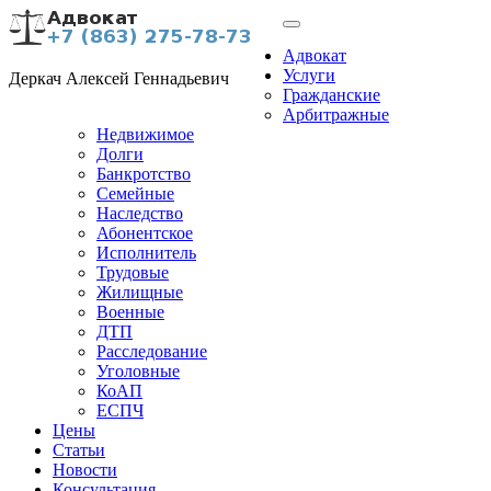
Адвокат
Услуги
Деркач Алексей Геннадьевич
Гражданские
Арбитражные
Недвижимое
Долги
Банкротство
Семейные
Наследство
Абонентское
Исполнитель
Трудовые
Жилищные
Военные
ДТП
Расследование
Уголовные
КоАП
ЕСПЧ
Цены
Статьи
Новости
Консультация