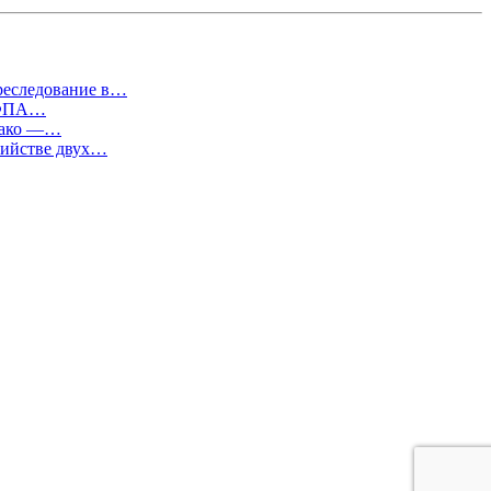
преследование в…
т ФПА…
евако —…
бийстве двух…