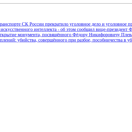
транспорте СК России прекратило уголовное дело и уголовное 
 искусственного интеллекта - об этом сообщил вице-президен
е открытие монумента, посвящённого Фёдору Никифоровичу Пл
плений: убийства, совершённого при разбое, пособничества в у