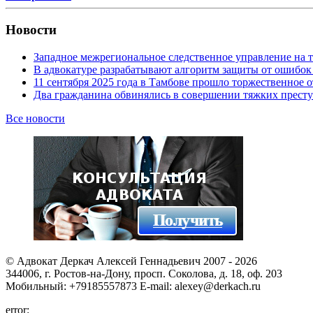
Новости
Западное межрегиональное следственное управление на 
В адвокатуре разрабатывают алгоритм защиты от ошибок
11 сентября 2025 года в Тамбове прошло торжественно
Два гражданина обвинялись в совершении тяжких престу
Все новости
© Адвокат Деркач Алексей Геннадьевич 2007 - 2026
344006, г. Ростов-на-Дону, просп. Соколова, д. 18, оф. 203
Мобильный: +79185557873 E-mail: alexey@derkach.ru
error: