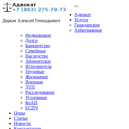
Адвокат
Услуги
Деркач Алексей Геннадьевич
Гражданские
Арбитражные
Недвижимое
Долги
Банкротство
Семейные
Наследство
Абонентское
Исполнитель
Трудовые
Жилищные
Военные
ДТП
Расследование
Уголовные
КоАП
ЕСПЧ
Цены
Статьи
Новости
Консультация