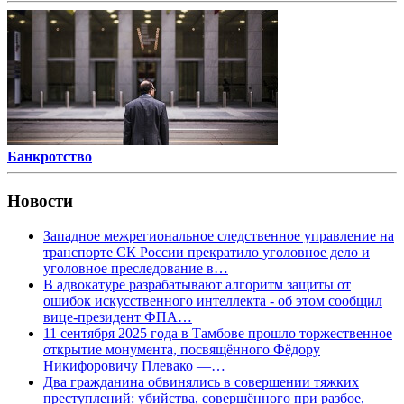
Банкротство
Новости
Западное межрегиональное следственное управление на
транспорте СК России прекратило уголовное дело и
уголовное преследование в…
В адвокатуре разрабатывают алгоритм защиты от
ошибок искусственного интеллекта - об этом сообщил
вице-президент ФПА…
11 сентября 2025 года в Тамбове прошло торжественное
открытие монумента, посвящённого Фёдору
Никифоровичу Плевако —…
Два гражданина обвинялись в совершении тяжких
преступлений: убийства, совершённого при разбое,