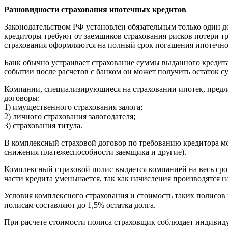
Разновидности страхования ипотечных кредитов
Законодательством РФ установлен обязательным только один д
кредиторы требуют от заемщиков страхования рисков потери т
страхования оформляются на полный срок погашения ипотечног
Банк обычно устраивает страхование суммы выданного кредита 
событии после расчетов с банком он может получить остаток с
Компании, специализирующиеся на страховании ипотек, предл
договоры:
1) имущественного страхования залога;
2) личного страхования залогодателя;
3) страхования титула.
В комплексный страховой договор по требованию кредитора мо
снижения платежеспособности заемщика и другие).
Комплексный страховой полис выдается компанией на весь срок
части кредита уменьшается, так как начисления производятся н
Условия комплексного страхования и стоимость таких полисо
полисам составляют до 1,5% остатка долга.
При расчете стоимости полиса страховщик соблюдает индивиду