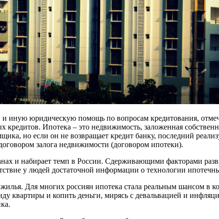
и и иную юридическую помощь по вопросам кредитования, отмеча
х кредитов. Ипотека – это недвижимость, заложенная собственни
мщика, но если он не возвращает кредит банку, последний реали
договором залога недвижимости (договором ипотеки).
ранах и набирает темп в России. Сдерживающими факторами раз
сутствие у людей достаточной информации о технологии ипотечн
жилья. Для многих россиян ипотека стала реальным шансом в к
нду квартиры и копить деньги, мирясь с девальвацией и инфляци
ка.