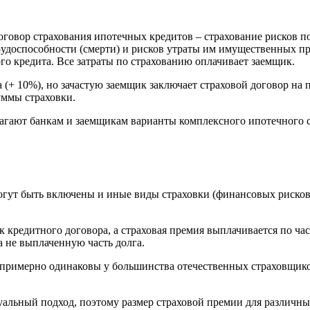
оговор страхования ипотечных кредитов – страхование рисков п
рудоспособности (смерти) и рисков утраты им имущественных п
о кредита. Все затраты по страхованию оплачивает заемщик.
(+ 10%), но зачастую заемщик заключает страховой договор на 
уммы страховки.
агают банкам и заемщикам варианты комплексного ипотечного 
гут быть включены и иные виды страховки (финансовых рисков,
 кредитного договора, а страховая премия выплачивается по ча
а не выплаченную часть долга.
в примерно одинаковы у большинства отечественных страховщи
альный подход, поэтому размер страховой премии для различны