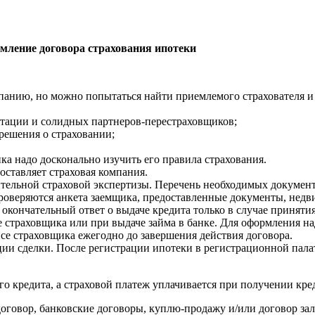
мление договора страхования ипотеки
панию, но можно попытаться найти приемлемого страхователя и 
утации и солидных партнеров-перестраховщиков;
 решения о страховании;
а надо досконально изучить его правила страхования.
оставляет страховая компания.
ительной страховой экспертизы. Перечень необходимых документ
роверяются анкета заемщика, предоставленные документы, недви
 окончательный ответ о выдаче кредита только в случае приняти
 страховщика или при выдаче займа в банке. Для оформления на
се страховщика ежегодно до завершения действия договора.
ции сделки. После регистрации ипотеки в регистрационной пала
о кредита, а страховой платеж уплачивается при получении кре
оговор, банковские договоры, куплю-продажу и/или договор зал