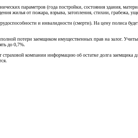
хнических параметров (года постройки, состояния здания, матер
ния жилья от пожара, взрыва, затопления, стихии, грабежа, уще
рудоспособности и инвалидности (смерти). На цену полиса будет
 полной потери заемщиком имущественных прав на залог. Учиты
ять до 0,7%.
 страховой компании информацию об остатке долга заемщика дл
ся.