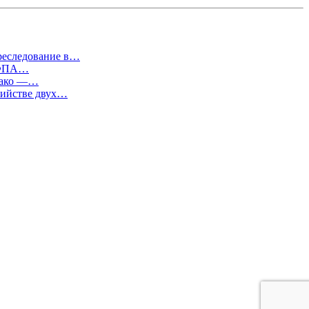
преследование в…
т ФПА…
евако —…
бийстве двух…