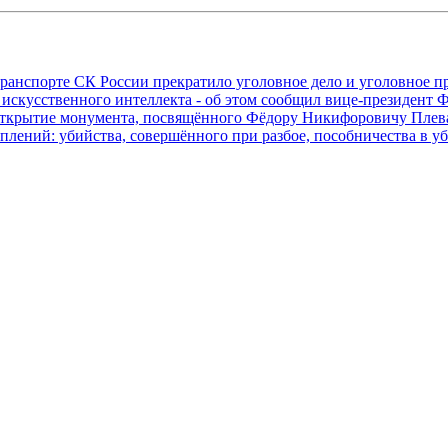
транспорте СК России прекратило уголовное дело и уголовное 
 искусственного интеллекта - об этом сообщил вице-президен
е открытие монумента, посвящённого Фёдору Никифоровичу Пл
плений: убийства, совершённого при разбое, пособничества в у