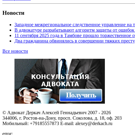
Новости
Западное межрегиональное следственное управление на 
В адвокатуре разрабатывают алгоритм защиты от ошибок
11 сентября 2025 года в Тамбове прошло торжественно
Два гражданина обвинялись в совершении тяжких престу
Все новости
© Адвокат Деркач Алексей Геннадьевич 2007 - 2026
344006, г. Ростов-на-Дону, просп. Соколова, д. 18, оф. 203
Мобильный: +79185557873 E-mail: alexey@derkach.ru
error: