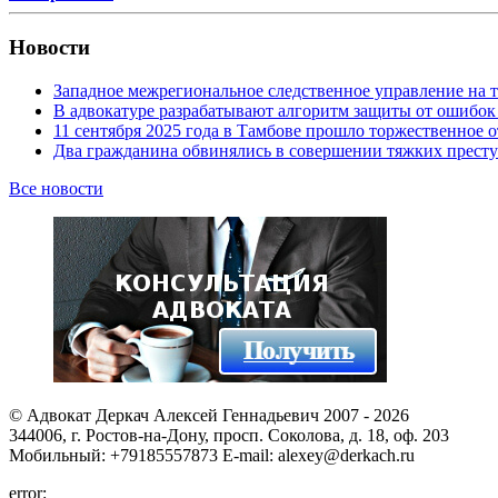
Новости
Западное межрегиональное следственное управление на 
В адвокатуре разрабатывают алгоритм защиты от ошибок
11 сентября 2025 года в Тамбове прошло торжественно
Два гражданина обвинялись в совершении тяжких престу
Все новости
© Адвокат Деркач Алексей Геннадьевич 2007 - 2026
344006, г. Ростов-на-Дону, просп. Соколова, д. 18, оф. 203
Мобильный: +79185557873 E-mail: alexey@derkach.ru
error: