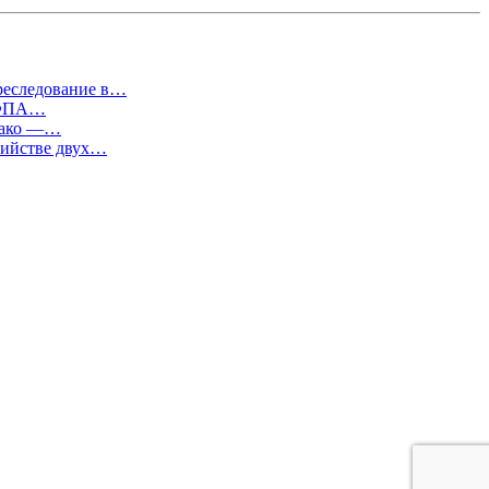
преследование в…
т ФПА…
евако —…
бийстве двух…