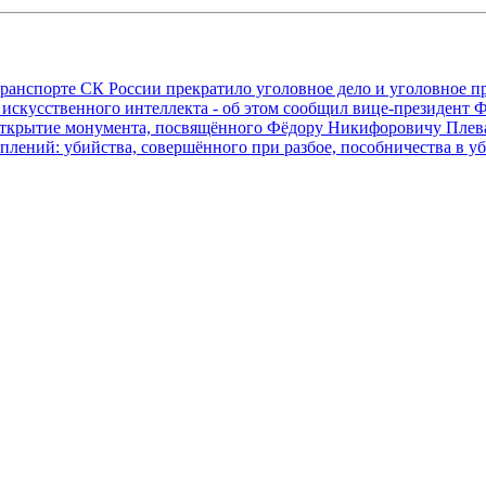
транспорте СК России прекратило уголовное дело и уголовное 
 искусственного интеллекта - об этом сообщил вице-президен
е открытие монумента, посвящённого Фёдору Никифоровичу Пл
плений: убийства, совершённого при разбое, пособничества в у