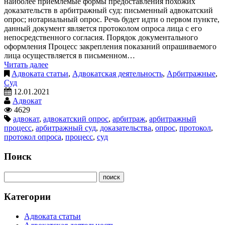
наиболее приемлемые формы предоставления похожих
доказательств в арбитражный суд: письменный адвокатский
опрос; нотариальный опрос. Речь будет идти о первом пункте,
данный документ является протоколом опроса лица с его
непосредственного согласия. Порядок документального
оформления Процесс закрепления показаний опрашиваемого
лица осуществляется в письменном…
Читать далее
Адвоката статьи
,
Адвокатская деятельность
,
Арбитражные
,
Суд
12.01.2021
Адвокат
4629
адвокат
,
адвокатский опрос
,
арбитраж
,
арбитражный
процесс
,
арбитражный суд
,
доказательства
,
опрос
,
протокол
,
протокол опроса
,
процесс
,
суд
Поиск
Категории
Адвоката статьи