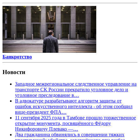
Банкротство
Новости
Западное межрегиональное следственное управление на
транспорте СК России прекратило уголовное дело и
уголовное преследование в…
В адвокатуре разрабатывают алгоритм защиты от
ошибок искусственного интеллекта - об этом сообщил
вице-президент ФПА…
11 сентября 2025 года в Тамбове прошло торжественное
открытие монумента, посвящённого Фёдору
Никифоровичу Плевако —…
Два гражданина обвинялись в совершении тяжких