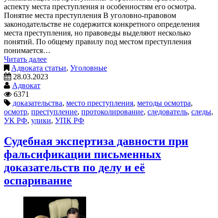
аспекту места преступления и особенностям его осмотра.
Понятие места преступления В уголовно-правовом
законодательстве не содержится конкретного определения
места преступления, но правоведы выделяют несколько
понятий. По общему правилу под местом преступления
понимается…
Читать далее
Адвоката статьи
,
Уголовные
28.03.2023
Адвокат
6371
доказательства
,
место преступления
,
методы осмотра
,
осмотр
,
преступление
,
протоколирование
,
следователь
,
следы
,
УК РФ
,
улики
,
УПК РФ
Судебная экспертиза давности при
фальсификации письменных
доказательств по делу и её
оспаривание