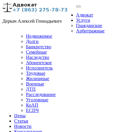
Адвокат
Услуги
Деркач Алексей Геннадьевич
Гражданские
Арбитражные
Недвижимое
Долги
Банкротство
Семейные
Наследство
Абонентское
Исполнитель
Трудовые
Жилищные
Военные
ДТП
Расследование
Уголовные
КоАП
ЕСПЧ
Цены
Статьи
Новости
Консультация