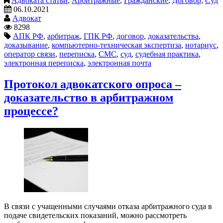
Адвоката статьи
,
Арбитражные
,
Гражданские
,
Договор
,
Суд
06.10.2021
Адвокат
8298
АПК РФ
,
арбитраж
,
ГПК РФ
,
договор
,
доказательства
,
доказывание
,
компьютерно-техническая экспертиза
,
нотариус
,
оператор связи
,
переписка
,
СМС
,
суд
,
судебная практика
,
электронная переписка
,
электронная почта
Протокол адвокатского опроса –
доказательство в арбитражном
процессе?
В связи с учащенными случаями отказа арбитражного суда в
подаче свидетельских показаний, можно рассмотреть