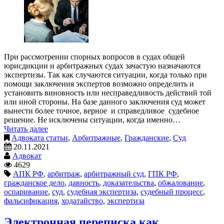
При рассмотрении спорных вопросов в судах общей
юрисдикции и арбитражных судах зачастую назначаются
экспертизы. Так как случаются ситуации, когда только при
помощи заключения экспертов возможно определить и
установить виновность или несправедливость действий той
или иной стороны. На базе данного заключения суд может
вынести более точное, верное и справедливое судебное
решение. Не исключены ситуации, когда именно…
Читать далее
Адвоката статьи
,
Арбитражные
,
Гражданские
,
Суд
20.11.2021
Адвокат
4629
АПК РФ
,
арбитраж
,
арбитражный суд
,
ГПК РФ
,
гражданское дело
,
давность
,
доказательства
,
обжалование
,
оспаривание
,
суд
,
судебная экспертиза
,
судебный процесс
,
фальсификация
,
ходатайство
,
экспертиза
Электронная переписка как