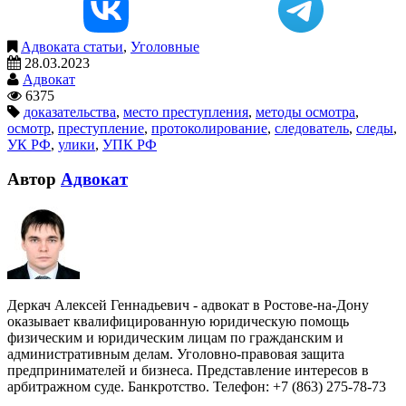
Адвоката статьи
,
Уголовные
28.03.2023
Адвокат
6375
доказательства
,
место преступления
,
методы осмотра
,
осмотр
,
преступление
,
протоколирование
,
следователь
,
следы
,
УК РФ
,
улики
,
УПК РФ
Автор
Адвокат
Деркач Алексей Геннадьевич - адвокат в Ростове-на-Дону
оказывает квалифицированную юридическую помощь
физическим и юридическим лицам по гражданским и
административным делам. Уголовно-правовая защита
предпринимателей и бизнеса. Представление интересов в
арбитражном суде. Банкротство. Телефон: +7 (863) 275-78-73