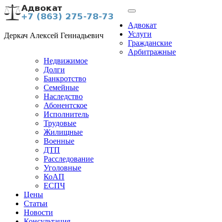
Адвокат
Услуги
Деркач Алексей Геннадьевич
Гражданские
Арбитражные
Недвижимое
Долги
Банкротство
Семейные
Наследство
Абонентское
Исполнитель
Трудовые
Жилищные
Военные
ДТП
Расследование
Уголовные
КоАП
ЕСПЧ
Цены
Статьи
Новости
Консультация