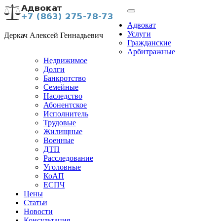
Адвокат
Услуги
Деркач Алексей Геннадьевич
Гражданские
Арбитражные
Недвижимое
Долги
Банкротство
Семейные
Наследство
Абонентское
Исполнитель
Трудовые
Жилищные
Военные
ДТП
Расследование
Уголовные
КоАП
ЕСПЧ
Цены
Статьи
Новости
Консультация