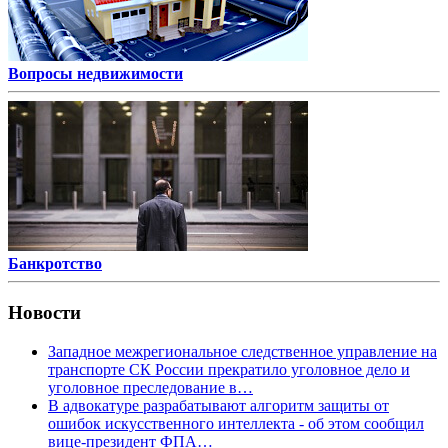
Вопросы недвижимости
Банкротство
Новости
Западное межрегиональное следственное управление на
транспорте СК России прекратило уголовное дело и
уголовное преследование в…
В адвокатуре разрабатывают алгоритм защиты от
ошибок искусственного интеллекта - об этом сообщил
вице-президент ФПА…