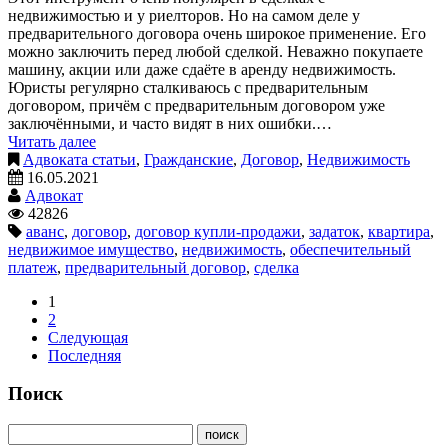
недвижимостью и у риелторов. Но на самом деле у
предварительного договора очень широкое применение. Его
можно заключить перед любой сделкой. Неважно покупаете
машину, акции или даже сдаёте в аренду недвижимость.
Юристы регулярно сталкиваюсь с предварительным
договором, причём с предварительным договором уже
заключёнными, и часто видят в них ошибки.…
Читать далее
Адвоката статьи
,
Гражданские
,
Договор
,
Недвижимость
16.05.2021
Адвокат
42826
аванс
,
договор
,
договор купли-продажи
,
задаток
,
квартира
,
недвижимое имущество
,
недвижимость
,
обеспечительный
платеж
,
предварительный договор
,
сделка
1
2
Следующая
Последняя
Поиск