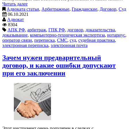
Читать далее
Адвоката статьи
,
Арбитражные
,
Гражданские
,
Договор
,
Суд
06.10.2021
Адвокат
8304
АПК РФ
,
арбитраж
,
ГПК РФ
,
договор
,
доказательства
,
доказывание
,
компьютерно-техническая экспертиза
,
нотариус
,
оператор связи
,
переписка
,
СМС
,
суд
,
судебная практика
,
электронная переписка
,
электронная почта
Зачем нужен предварительный
договор, и какие ошибки допускают
при его заключении
Этот инструмент очень популярен в сделках с