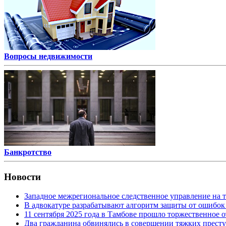
Вопросы недвижимости
Банкротство
Новости
Западное межрегиональное следственное управление на 
В адвокатуре разрабатывают алгоритм защиты от ошибок
11 сентября 2025 года в Тамбове прошло торжественно
Два гражданина обвинялись в совершении тяжких престу