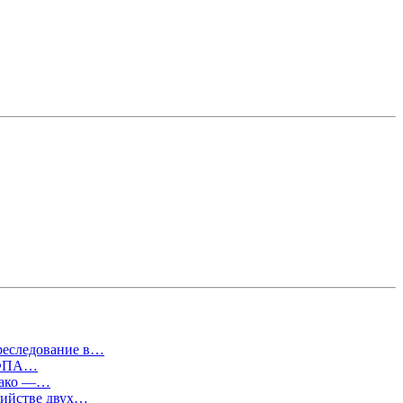
преследование в…
т ФПА…
евако —…
бийстве двух…