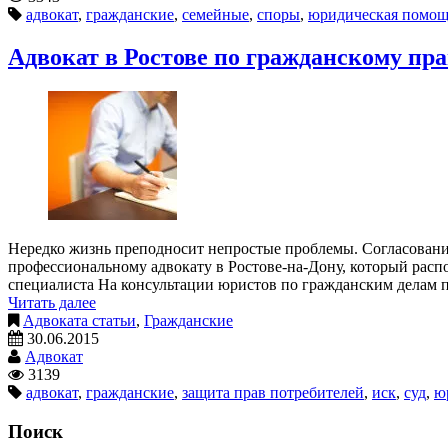
адвокат
,
гражданские
,
семейные
,
споры
,
юридическая помощ
Адвокат в Ростове по гражданскому пр
Нередко жизнь преподносит непростые проблемы. Согласование
профессиональному адвокату в Ростове-на-Дону, который расп
специалиста На консультации юристов по гражданским делам
Читать далее
Адвоката статьи
,
Гражданские
30.06.2015
Адвокат
3139
адвокат
,
гражданские
,
защита прав потребителей
,
иск
,
суд
,
ю
Поиск