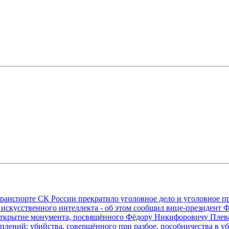
транспорте СК России прекратило уголовное дело и уголовное 
 искусственного интеллекта - об этом сообщил вице-президен
е открытие монумента, посвящённого Фёдору Никифоровичу Пл
плений: убийства, совершённого при разбое, пособничества в у