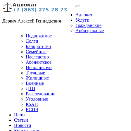
Адвокат
Услуги
Деркач Алексей Геннадьевич
Гражданские
Арбитражные
Недвижимое
Долги
Банкротство
Семейные
Наследство
Абонентское
Исполнитель
Трудовые
Жилищные
Военные
ДТП
Расследование
Уголовные
КоАП
ЕСПЧ
Цены
Статьи
Новости
Консультация