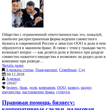
Общество с ограниченной ответственностью это, пожалуй,
наиболее распространенная форма ведения совместного
бизнеса в современной России и зачастую ООО и доли в нем
образуются в законном браке. В связи с этим у граждан часто
возникает вопрос — как делятся доли в бизнесе при разделе
совместно нажитого имущества и возможен ли раздел доли в
компании при разводе…
Читать далее
Адвоката статьи
,
Гражданские
,
Семейные
,
Суд
04.12.2018
Адвокат
19167
бизнес
,
брак
,
доля
,
компания
,
ООО
,
развод
,
раздел
имущества
,
расторжение брака
,
супруги
Правовая помощь бизнесу:
корпоративные сделки, налоговая