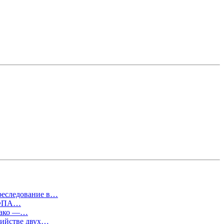
преследование в…
т ФПА…
евако —…
бийстве двух…