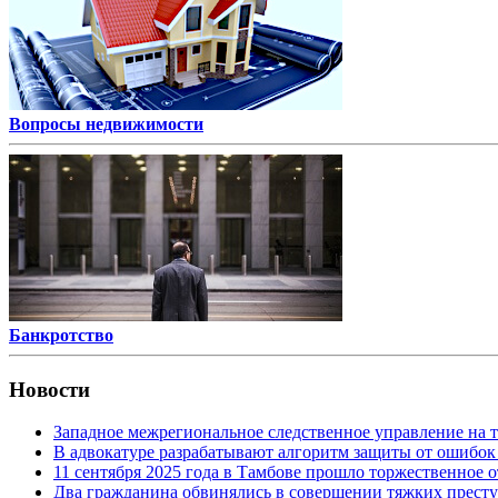
Вопросы недвижимости
Банкротство
Новости
Западное межрегиональное следственное управление на 
В адвокатуре разрабатывают алгоритм защиты от ошибок
11 сентября 2025 года в Тамбове прошло торжественно
Два гражданина обвинялись в совершении тяжких престу