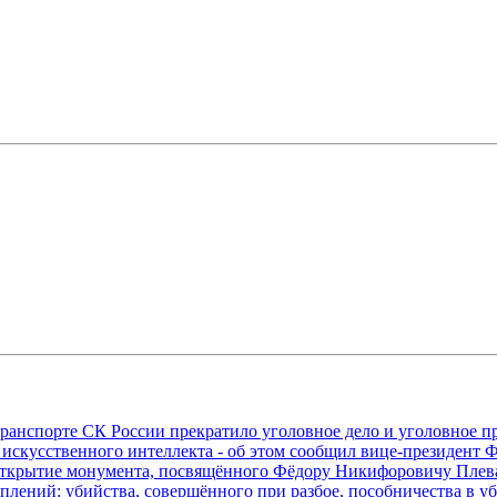
транспорте СК России прекратило уголовное дело и уголовное 
 искусственного интеллекта - об этом сообщил вице-президен
е открытие монумента, посвящённого Фёдору Никифоровичу Пл
плений: убийства, совершённого при разбое, пособничества в у