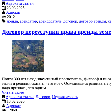
Адвоката статьи
23.08.2025
Адвокат
2012
аренда
,
арендатор
,
арендодатель
,
договор
,
договор аренды
,
с
Договор переуступки права аренды зем
Почти 300 лет назад знаменитый просветитель, философ и пис
земли и решился сказать: «это мое». Осмелившись развивать эт
надо признать, что одним…
Читать далее
Адвоката статьи
,
Договор
,
Недвижимость
13.02.2020
Адвокат
12868