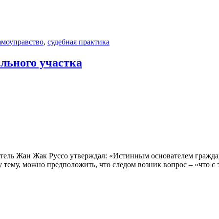
амоуправство
,
судебная практика
ельного участка
атель Жан Жак Руссо утверждал: «Истинным основателем граждан
у тему, можно предположить, что следом возник вопрос – «что с 