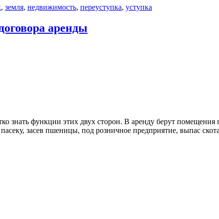
к
,
земля
,
недвижимость
,
переуступка
,
уступка
 договора аренды
ко знать функции этих двух сторон. В аренду берут помещения п
пасеку, засев пшеницы, под розничное предприятие, выпас скота