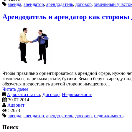
аренда
,
арендатор
,
арендодатель
,
договор
,
земельный участо
Арендодатель и арендатор как стороны
Чтобы правильно ориентироваться в арендной сфере, нужно чет
комплексы, парикмахерские, бутики. Землю берут в аренду под 
обязуется предоставить другой стороне имущество…
Читать далее
Адвоката статьи
,
Договор
,
Недвижимость
30.07.2014
Адвокат
52673
аренда
,
арендатор
,
арендодатель
,
договор
,
недвижимость
Поиск