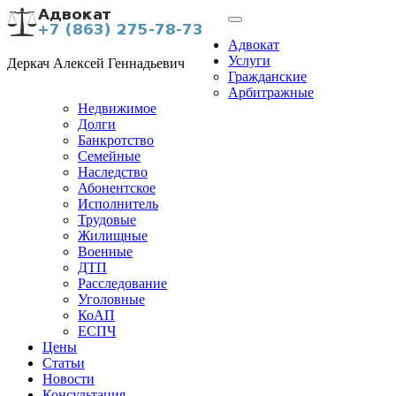
Адвокат
Услуги
Деркач Алексей Геннадьевич
Гражданские
Арбитражные
Недвижимое
Долги
Банкротство
Семейные
Наследство
Абонентское
Исполнитель
Трудовые
Жилищные
Военные
ДТП
Расследование
Уголовные
КоАП
ЕСПЧ
Цены
Статьи
Новости
Консультация