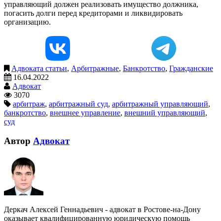
управляющий должен реализовать имущество должника,
погасить долги перед кредиторами и ликвидировать
организацию.
Адвоката статьи
,
Арбитражные
,
Банкротство
,
Гражданские
16.04.2022
Адвокат
3070
арбитраж
,
арбитражный суд
,
арбитражный управляющий
,
банкротство
,
внешнее управление
,
внешний управляющий
,
суд
Автор
Адвокат
Деркач Алексей Геннадьевич - адвокат в Ростове-на-Дону
оказывает квалифицированную юридическую помощь