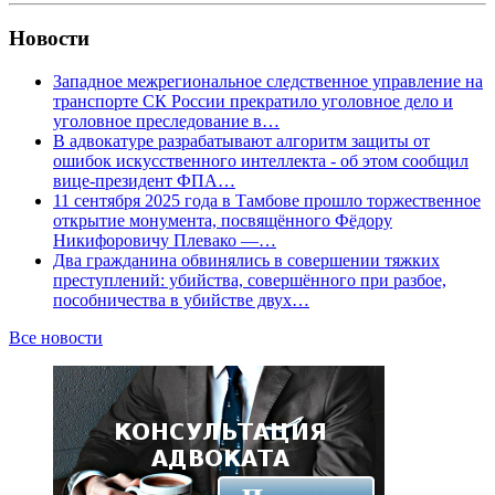
Новости
Западное межрегиональное следственное управление на
транспорте СК России прекратило уголовное дело и
уголовное преследование в…
В адвокатуре разрабатывают алгоритм защиты от
ошибок искусственного интеллекта - об этом сообщил
вице-президент ФПА…
11 сентября 2025 года в Тамбове прошло торжественное
открытие монумента, посвящённого Фёдору
Никифоровичу Плевако —…
Два гражданина обвинялись в совершении тяжких
преступлений: убийства, совершённого при разбое,
пособничества в убийстве двух…
Все новости