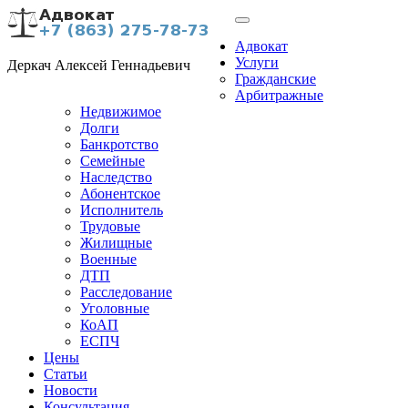
Адвокат
Услуги
Деркач Алексей Геннадьевич
Гражданские
Арбитражные
Недвижимое
Долги
Банкротство
Семейные
Наследство
Абонентское
Исполнитель
Трудовые
Жилищные
Военные
ДТП
Расследование
Уголовные
КоАП
ЕСПЧ
Цены
Статьи
Новости
Консультация