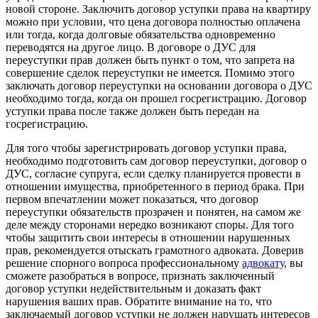
новой стороне. Заключить договор уступки права на квартиру
можно при условии, что цена договора полностью оплачена
или тогда, когда долговые обязательства одновременно
переводятся на другое лицо. В договоре о ДУС для
переуступки прав должен быть пункт о том, что запрета на
совершение сделок переуступки не имеется. Помимо этого
заключать договор переуступки на основании договора о ДУС
необходимо тогда, когда он прошел госрегистрацию. Договор
уступки права после также должен быть передан на
госрегистрацию.
Для того чтобы зарегистрировать договор уступки права,
необходимо подготовить сам договор переуступки, договор о
ДУС, согласие супруга, если сделку планируется провести в
отношении имущества, приобретенного в период брака. При
первом впечатлении может показаться, что договор
переуступки обязательств прозрачен и понятен, на самом же
деле между сторонами нередко возникают споры. Для того
чтобы защитить свои интересы в отношении нарушенных
прав, рекомендуется отыскать грамотного адвоката. Доверив
решение спорного вопроса профессиональному
адвокату
, вы
сможете разобраться в вопросе, признать заключенный
договор уступки недействительным и доказать факт
нарушения ваших прав. Обратите внимание на то, что
заключаемый договор уступки не должен нарушать интересов