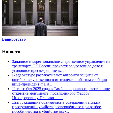
Банкротство
Новости
Западное межрегиональное следственное управление на
транспорте СК России прекратило уголовное дело и
уголовное преследование в…
В адвокатуре разрабатывают алгоритм защиты от
ошибок искусственного интеллекта - об этом сообщил
вице-президент ФПА…
11 сентября 2025 года в Тамбове прошло торжественное
открытие монумента, посвящённого Фёдору
Никифоровичу Плевако —…
Два гражданина обвинялись в совершении тяжких
преступлений: убийства, совершённого при разбое,
пособничества в убийстве двух…