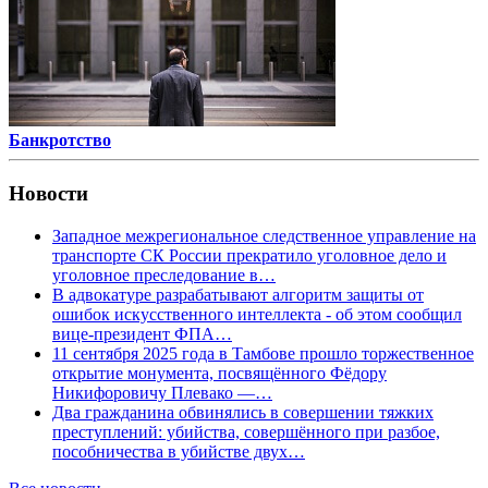
Банкротство
Новости
Западное межрегиональное следственное управление на
транспорте СК России прекратило уголовное дело и
уголовное преследование в…
В адвокатуре разрабатывают алгоритм защиты от
ошибок искусственного интеллекта - об этом сообщил
вице-президент ФПА…
11 сентября 2025 года в Тамбове прошло торжественное
открытие монумента, посвящённого Фёдору
Никифоровичу Плевако —…
Два гражданина обвинялись в совершении тяжких
преступлений: убийства, совершённого при разбое,
пособничества в убийстве двух…