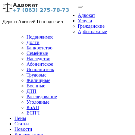
Адвокат
Услуги
Деркач Алексей Геннадьевич
Гражданские
Арбитражные
Недвижимое
Долги
Банкротство
Семейные
Наследство
Абонентское
Исполнитель
Трудовые
Жилищные
Военные
ДТП
Расследование
Уголовные
КоАП
ЕСПЧ
Цены
Статьи
Новости
Консультация