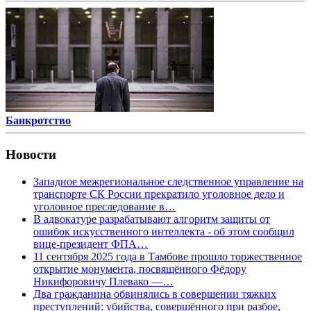
Банкротство
Новости
Западное межрегиональное следственное управление на
транспорте СК России прекратило уголовное дело и
уголовное преследование в…
В адвокатуре разрабатывают алгоритм защиты от
ошибок искусственного интеллекта - об этом сообщил
вице-президент ФПА…
11 сентября 2025 года в Тамбове прошло торжественное
открытие монумента, посвящённого Фёдору
Никифоровичу Плевако —…
Два гражданина обвинялись в совершении тяжких
преступлений: убийства, совершённого при разбое,