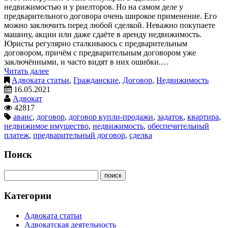
недвижимостью и у риелторов. Но на самом деле у
предварительного договора очень широкое применение. Его
можно заключить перед любой сделкой. Неважно покупаете
машину, акции или даже сдаёте в аренду недвижимость.
Юристы регулярно сталкиваюсь с предварительным
договором, причём с предварительным договором уже
заключёнными, и часто видят в них ошибки.…
Читать далее
Адвоката статьи
,
Гражданские
,
Договор
,
Недвижимость
16.05.2021
Адвокат
42817
аванс
,
договор
,
договор купли-продажи
,
задаток
,
квартира
,
недвижимое имущество
,
недвижимость
,
обеспечительный
платеж
,
предварительный договор
,
сделка
Поиск
Категории
Адвоката статьи
Адвокатская деятельность