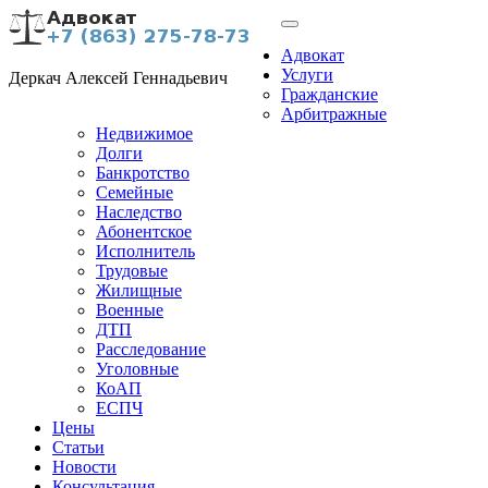
Адвокат
Услуги
Деркач Алексей Геннадьевич
Гражданские
Арбитражные
Недвижимое
Долги
Банкротство
Семейные
Наследство
Абонентское
Исполнитель
Трудовые
Жилищные
Военные
ДТП
Расследование
Уголовные
КоАП
ЕСПЧ
Цены
Статьи
Новости
Консультация