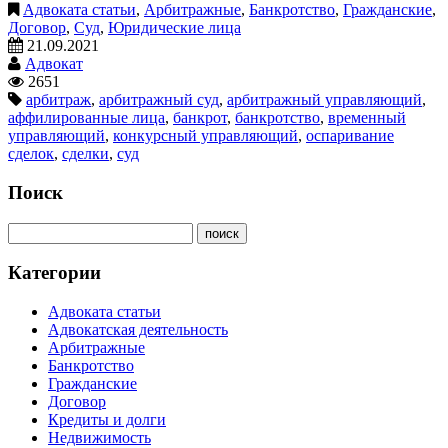
Адвоката статьи
,
Арбитражные
,
Банкротство
,
Гражданские
,
Договор
,
Суд
,
Юридические лица
21.09.2021
Адвокат
2651
арбитраж
,
арбитражный суд
,
арбитражный управляющий
,
аффилированные лица
,
банкрот
,
банкротство
,
временный
управляющий
,
конкурсный управляющий
,
оспаривание
сделок
,
сделки
,
суд
Поиск
Категории
Адвоката статьи
Адвокатская деятельность
Арбитражные
Банкротство
Гражданские
Договор
Кредиты и долги
Недвижимость