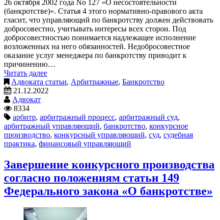
26 октября 2002 года No 127 «О несостоятельности
(банкротстве)». Статья 4 этого нормативно-правового акта
гласит, что управляющий по банкротству должен действовать
добросовестно, учитывать интересы всех сторон. Под
добросовестностью понимается надлежащее исполнение
возложенных на него обязанностей. Недобросовестное
оказание услуг менеджера по банкротству приводит к
причинению…
Читать далее
Адвоката статьи
,
Арбитражные
,
Банкротство
21.12.2022
Адвокат
8334
арбитр
,
арбитражный процесс
,
арбитражный суд
,
арбитражный управляющий
,
банкротство
,
конкурсное
производство
,
конкурсный управляющий
,
суд
,
судебная
практика
,
финансовый управляющий
Завершение конкурсного производства
согласно положениям статьи 149
Федерального закона «О банкротстве»