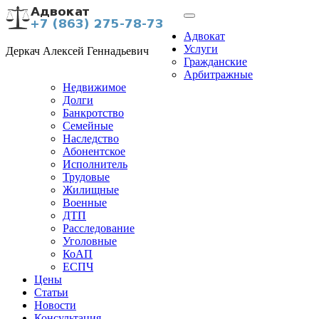
Адвокат
Услуги
Деркач Алексей Геннадьевич
Гражданские
Арбитражные
Недвижимое
Долги
Банкротство
Семейные
Наследство
Абонентское
Исполнитель
Трудовые
Жилищные
Военные
ДТП
Расследование
Уголовные
КоАП
ЕСПЧ
Цены
Статьи
Новости
Консультация