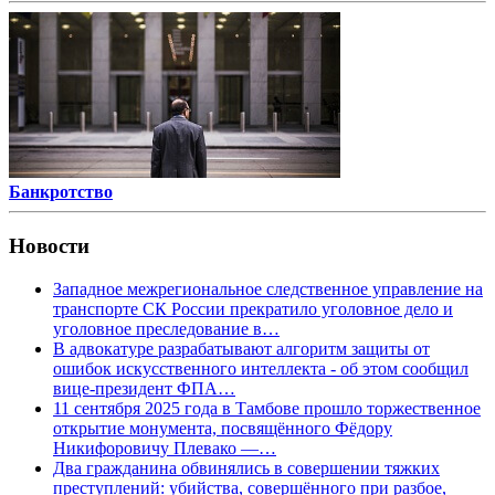
Банкротство
Новости
Западное межрегиональное следственное управление на
транспорте СК России прекратило уголовное дело и
уголовное преследование в…
В адвокатуре разрабатывают алгоритм защиты от
ошибок искусственного интеллекта - об этом сообщил
вице-президент ФПА…
11 сентября 2025 года в Тамбове прошло торжественное
открытие монумента, посвящённого Фёдору
Никифоровичу Плевако —…
Два гражданина обвинялись в совершении тяжких
преступлений: убийства, совершённого при разбое,