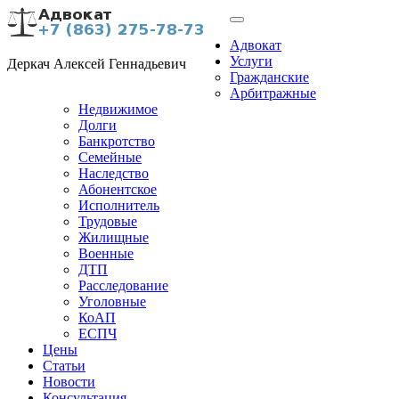
Адвокат
Услуги
Деркач Алексей Геннадьевич
Гражданские
Арбитражные
Недвижимое
Долги
Банкротство
Семейные
Наследство
Абонентское
Исполнитель
Трудовые
Жилищные
Военные
ДТП
Расследование
Уголовные
КоАП
ЕСПЧ
Цены
Статьи
Новости
Консультация