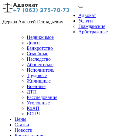
Адвокат
Услуги
Деркач Алексей Геннадьевич
Гражданские
Арбитражные
Недвижимое
Долги
Банкротство
Семейные
Наследство
Абонентское
Исполнитель
Трудовые
Жилищные
Военные
ДТП
Расследование
Уголовные
КоАП
ЕСПЧ
Цены
Статьи
Новости
Консультация