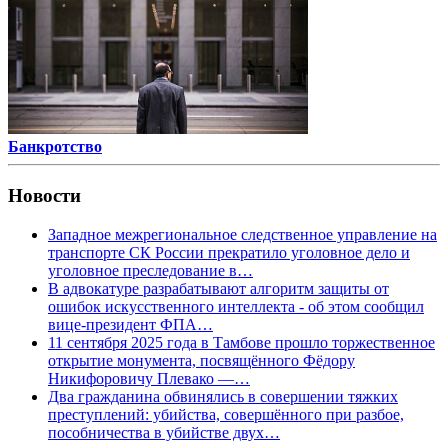
Банкротство
Новости
Западное межрегиональное следственное управление на
транспорте СК России прекратило уголовное дело и
уголовное преследование в…
В адвокатуре разрабатывают алгоритм защиты от
ошибок искусственного интеллекта - об этом сообщил
вице-президент ФПА…
11 сентября 2025 года в Тамбове прошло торжественное
открытие монумента, посвящённого Фёдору
Никифоровичу Плевако —…
Два гражданина обвинялись в совершении тяжких
преступлений: убийства, совершённого при разбое,
пособничества в убийстве двух…