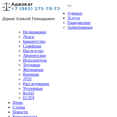
Адвокат
Услуги
Деркач Алексей Геннадьевич
Гражданские
Арбитражные
Недвижимое
Долги
Банкротство
Семейные
Наследство
Абонентское
Исполнитель
Трудовые
Жилищные
Военные
ДТП
Расследование
Уголовные
КоАП
ЕСПЧ
Цены
Статьи
Новости
Консультация