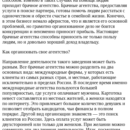
способом. Именно в таких случаях на помощь людям
приходит брачное агентство. Брачные агентства, предоставляя
услуги в поиске партнера, готовы помочь людям расстаться с
одиночеством и обрести счастье в семейной жизни. Конечно,
в этом бизнесе немало аферистов, что и является его основной
проблемой, но грамотно организованное дело не боится
конкуренции и неизменно приносит прибыль. Настоящие
брачные агентства способны приносить не только пользу
людям, но и довольно хороший доход владельцу.
Как организовать свое агентство?
Направление деятельности такого заведения может быть
разным. Все брачные агентства можно разделить на два
основных вида: международные фирмы, у которых есть
клиенты из самых разных стран, и местные, работающие
исключительно в пределах России. В последнее время именно
международные агентства пользуются большей
популярностью, где услуги оплачивает мужчина. Картотека
невест составляется из местных жителей, а женихи находятся
по интернету. Это привлекает большое количество девушек и
позволяет отобрать кандидатов, чьи финансы в полном
порядке. Другой вид организации знакомств — это поиск
клиентов из России. Здесь оплата услуг может быть
двухсторонней или только для женихов. При желании можно
совмещать эти два течения деятельности. Итак, посмотрим,