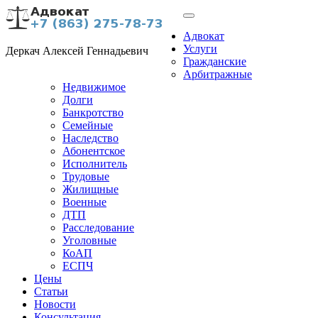
Адвокат
Услуги
Деркач Алексей Геннадьевич
Гражданские
Арбитражные
Недвижимое
Долги
Банкротство
Семейные
Наследство
Абонентское
Исполнитель
Трудовые
Жилищные
Военные
ДТП
Расследование
Уголовные
КоАП
ЕСПЧ
Цены
Статьи
Новости
Консультация