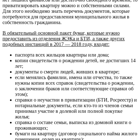
приватизировать квартиру можно и собственными силами.
Для этого необходимо знать перечень документов, которые
потребуются для предоставления муниципального жилья в
собственность гражданина.
В обязательный основной пакет бумаг, которые нужно
предоставить из отделения ЖЭКа и БТИ, а также других
подобных инстанций в 2017 — 2018 году, входят:
паспорта всех жильцов квартиры или дома;
копии свидетельств о рождении детей, не достигших 14
лет;
документы о смерти людей, живших в квартире;
если менялись фамилии, имена или отчества, то также
нужны копии всех справок (свидетельства о рождении,
о заключении браков или соответствующие справки об
этом);
справки о неучастии в приватизации (БТИ, Росреестр) и
нотариальные документы, если кто-то из членов семьи
принимал участие в долевой или полной покупке
жилья;
справка о составе семьи, выписка из домовой книги о
проживающих;
бумаги на квартиру (договор социального найма жилого
помещения, ордер на квартиру);