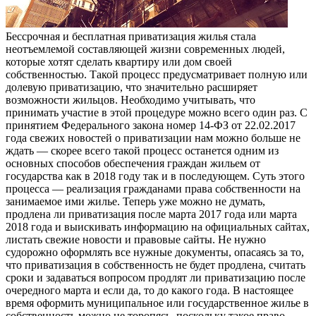
Бессрочная и бесплатная приватизация жилья стала
неотъемлемой составляющей жизни современных людей,
которые хотят сделать квартиру или дом своей
собственностью. Такой процесс предусматривает полную или
долевую приватизацию, что значительно расширяет
возможности жильцов. Необходимо учитывать, что
принимать участие в этой процедуре можно всего один раз. С
принятием Федерального закона номер 14-ФЗ от 22.02.2017
года свежих новостей о приватизации нам можно больше не
ждать — скорее всего такой процесс останется одним из
основных способов обеспечения граждан жильем от
государства как в 2018 году так и в последующем. Суть этого
процесса — реализация гражданами права собственности на
занимаемое ими жилье. Теперь уже можно не думать,
продлена ли приватизация после марта 2017 года или марта
2018 года и выискивать информацию на официальных сайтах,
листать свежие новости и правовые сайты. Не нужно
судорожно оформлять все нужные документы, опасаясь за то,
что приватизация в собственность не будет продлена, считать
сроки и задаваться вопросом продлят ли приватизацию после
очередного марта и если да, то до какого года. В настоящее
время оформить муниципальное или государственное жилье в
собственность можно не торопясь, поскольку такое право