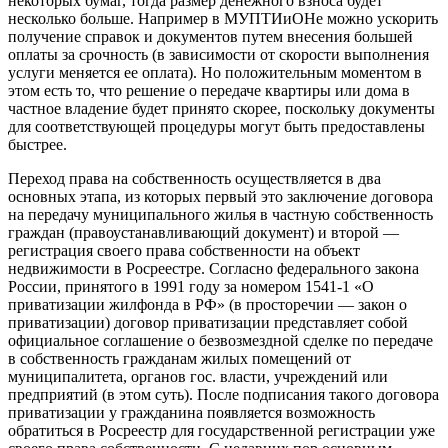
некоторых бумаг, тогда размер денежного взноса будет
несколько больше. Например в МУПТИиОНе можно ускорить
получение справок и документов путем внесения большей
оплаты за срочность (в зависимости от скорости выполнения
услуги меняется ее оплата). Но положительным моментом в
этом есть то, что решение о передаче квартиры или дома в
частное владение будет принято скорее, поскольку документы
для соответствующей процедуры могут быть предоставлены
быстрее.
Переход права на собственность осуществляется в два
основных этапа, из которых первый это заключение договора
на передачу муниципального жилья в частную собственность
граждан (правоустанавливающий документ) и второй —
регистрация своего права собственности на объект
недвижимости в Росреестре. Согласно федерального закона
России, принятого в 1991 году за номером 1541-1 «О
приватизации жилфонда в РФ» (в просторечии — закон о
приватизации) договор приватизации представляет собой
официальное соглашение о безвозмездной сделке по передаче
в собственность гражданам жилых помещений от
муниципалитета, органов гос. власти, учреждений или
предприятий (в этом суть). После подписания такого договора
приватизации у гражданина появляется возможность
обратиться в Росреестр для государственной регистрации уже