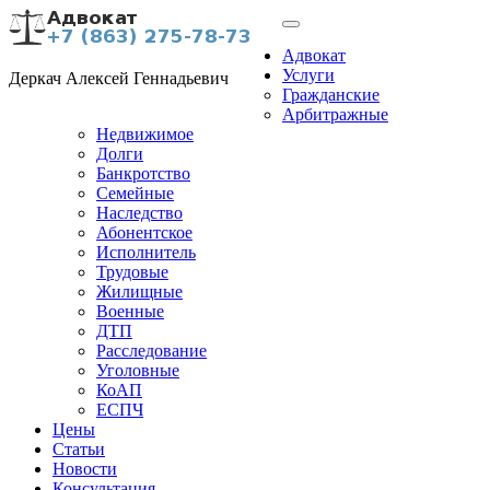
Адвокат
Услуги
Деркач Алексей Геннадьевич
Гражданские
Арбитражные
Недвижимое
Долги
Банкротство
Семейные
Наследство
Абонентское
Исполнитель
Трудовые
Жилищные
Военные
ДТП
Расследование
Уголовные
КоАП
ЕСПЧ
Цены
Статьи
Новости
Консультация