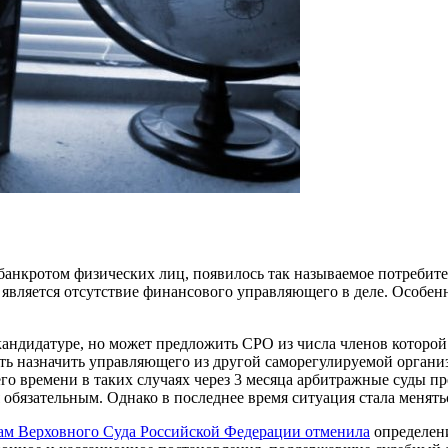
 банкротом физических лиц, появилось так называемое потребите
вляется отсутствие финансового управляющего в деле. Особенно
 кандидатуре, но может предложить СРО из числа членов которо
ить назначить управляющего из другой саморегулируемой орган
го времени в таких случаях через 3 месяца арбитражные суды п
 обязательным. Однако в последнее время ситуация стала менять
рам Верховного Суда Российской Федерации отменила
определени