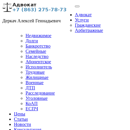
Адвокат
Услуги
Деркач Алексей Геннадьевич
Гражданские
Арбитражные
Недвижимое
Долги
Банкротство
Семейные
Наследство
Абонентское
Исполнитель
Трудовые
Жилищные
Военные
ДТП
Расследование
Уголовные
КоАП
ЕСПЧ
Цены
Статьи
Новости
Консультация