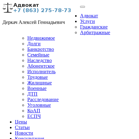
Адвокат
Услуги
Деркач Алексей Геннадьевич
Гражданские
Арбитражные
Недвижимое
Долги
Банкротство
Семейные
Наследство
Абонентское
Исполнитель
Трудовые
Жилищные
Военные
ДТП
Расследование
Уголовные
КоАП
ЕСПЧ
Цены
Статьи
Новости
Консультация