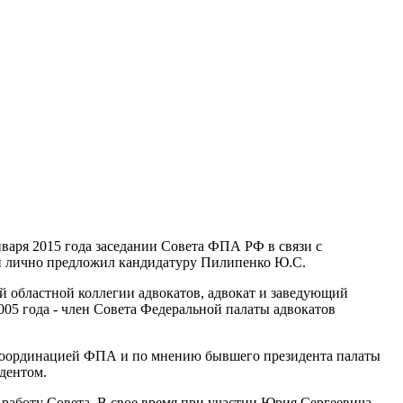
аря 2015 года заседании Совета ФПА РФ в связи с
 и лично предложил кандидатуру Пилипенко Ю.С.
й областной коллегии адвокатов, адвокат и заведующий
005 года - член Совета Федеральной палаты адвокатов
 координацией ФПА и по мнению бывшего президента палаты
дентом.
работу Совета. В свое время при участии Юрия Сергеевича