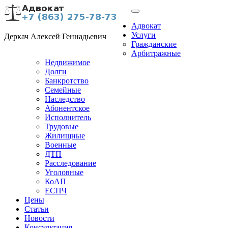
Адвокат
Услуги
Деркач Алексей Геннадьевич
Гражданские
Арбитражные
Недвижимое
Долги
Банкротство
Семейные
Наследство
Абонентское
Исполнитель
Трудовые
Жилищные
Военные
ДТП
Расследование
Уголовные
КоАП
ЕСПЧ
Цены
Статьи
Новости
Консультация