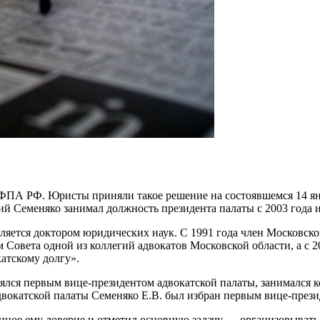
ПА РФ. Юристы приняли такое решение на состоявшемся 14 янв
ий Семеняко занимал должность президента палаты с 2003 года
ляется доктором юридических наук. С 1991 года член Московско
 Совета одной из коллегий адвокатов Московской области, а с 2
атскому долгу».
ялся первым вице-президентом адвокатской палаты, занимался
адвокатской палаты Семеняко Е.В. был избран первым вице-прези
нное ему доверие и отметил основную задачу — организовывать 