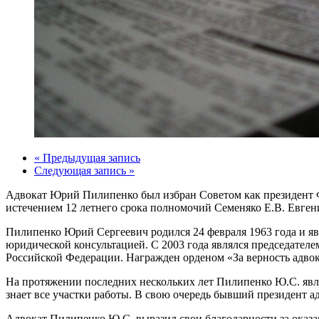
« Предыдущая запись
Следующая запись »
Адвокат Юрий Пилипенко был избран Советом как президент Ф
истечением 12 летнего срока полномочий Семеняко Е.В. Евген
Пилипенко Юрий Сергеевич родился 24 февраля 1963 года и яв
юридической консультацией. С 2003 года являлся председателем
Российской Федерации. Награжден орденом «За верность адвок
На протяжении последних нескольких лет Пилипенко Ю.С. явл
знает все участки работы. В свою очередь бывший президент 
Адвокат Пилипенко Ю.С. выразил свои благодарности за оказа