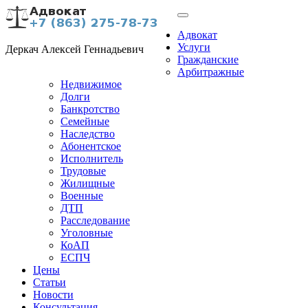
Адвокат
Услуги
Деркач Алексей Геннадьевич
Гражданские
Арбитражные
Недвижимое
Долги
Банкротство
Семейные
Наследство
Абонентское
Исполнитель
Трудовые
Жилищные
Военные
ДТП
Расследование
Уголовные
КоАП
ЕСПЧ
Цены
Статьи
Новости
Консультация