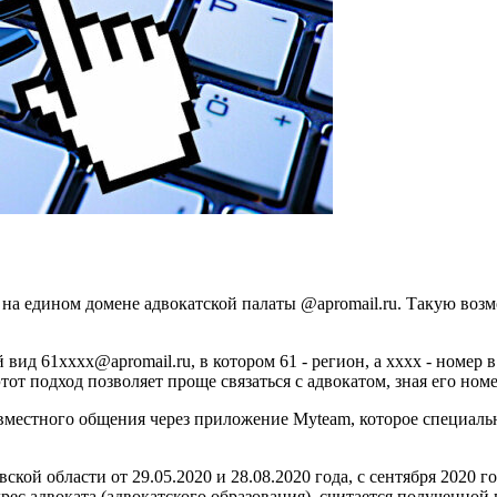
 на едином домене адвокатской палаты @apromail.ru. Такую во
вид 61хххх@apromail.ru, в котором 61 - регион, а хххх - номер 
от подход позволяет проще связаться с адвокатом, зная его номе
овместного общения через приложение Myteam, которое специал
кой области от 29.05.2020 и 28.08.2020 года, с сентября 2020 
дрес адвоката (адвокатского образования), считается полученно