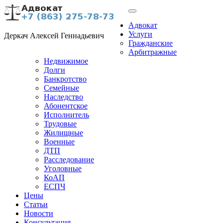
Адвокат
Услуги
Деркач Алексей Геннадьевич
Гражданские
Арбитражные
Недвижимое
Долги
Банкротство
Семейные
Наследство
Абонентское
Исполнитель
Трудовые
Жилищные
Военные
ДТП
Расследование
Уголовные
КоАП
ЕСПЧ
Цены
Статьи
Новости
Консультация