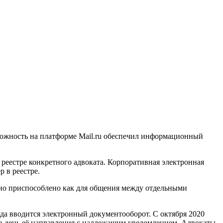
зможность на платформе Mail.ru обеспечил информационный
в реестре конкретного адвоката. Корпоративная электронная
р в реестре.
ьно приспособлено как для общения между отдельными
года вводится электронный документооборот. С октября 2020
й в день её направления с надлежащим уведомлением. Адвокаты