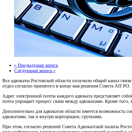
« Предыдущая запись
Следующая запись »
Все адвокаты Ростовской области получили общий канал связи
отдел согласно принятого в конце мая решения Совета АП РО.
Адрес электронной почты каждого адвоката представляет собой 
почта упрощает процесс связи между адвокатами. Кроме того, эт
Дополнительно для адвокатов области имеется возможность с
адвокатами, так и внутри корпорации, группами.
При этом, согласно решений Совета Адвокатской палаты Ростовс
года информация, которая направлена адвокатской палатой в а